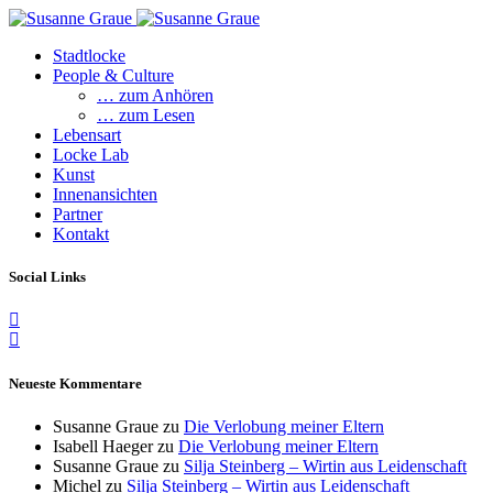
Stadtlocke
People & Culture
… zum Anhören
… zum Lesen
Lebensart
Locke Lab
Kunst
Innenansichten
Partner
Kontakt
Social Links
Neueste Kommentare
Susanne Graue
zu
Die Verlobung meiner Eltern
Isabell Haeger
zu
Die Verlobung meiner Eltern
Susanne Graue
zu
Silja Steinberg – Wirtin aus Leidenschaft
Michel
zu
Silja Steinberg – Wirtin aus Leidenschaft