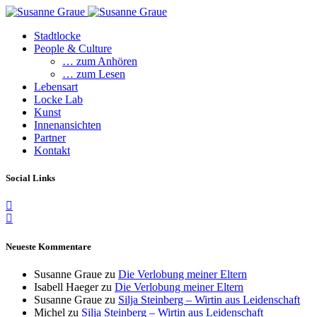
Stadtlocke
People & Culture
… zum Anhören
… zum Lesen
Lebensart
Locke Lab
Kunst
Innenansichten
Partner
Kontakt
Social Links
Neueste Kommentare
Susanne Graue
zu
Die Verlobung meiner Eltern
Isabell Haeger
zu
Die Verlobung meiner Eltern
Susanne Graue
zu
Silja Steinberg – Wirtin aus Leidenschaft
Michel
zu
Silja Steinberg – Wirtin aus Leidenschaft