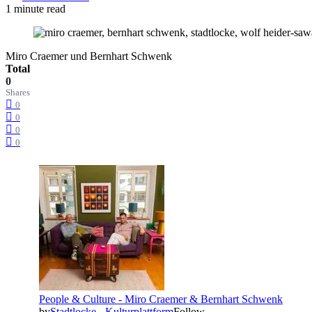
1 minute read
Miro Craemer und Bernhart Schwenk
Total
0
Shares
0
0
0
0