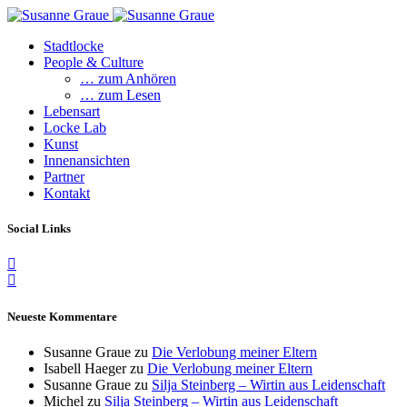
Stadtlocke
People & Culture
… zum Anhören
… zum Lesen
Lebensart
Locke Lab
Kunst
Innenansichten
Partner
Kontakt
Social Links
Neueste Kommentare
Susanne Graue
zu
Die Verlobung meiner Eltern
Isabell Haeger
zu
Die Verlobung meiner Eltern
Susanne Graue
zu
Silja Steinberg – Wirtin aus Leidenschaft
Michel
zu
Silja Steinberg – Wirtin aus Leidenschaft