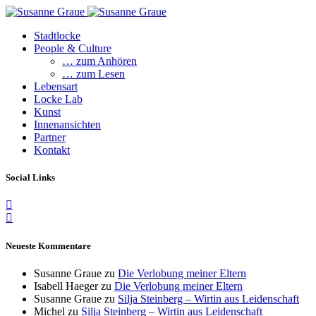
Stadtlocke
People & Culture
… zum Anhören
… zum Lesen
Lebensart
Locke Lab
Kunst
Innenansichten
Partner
Kontakt
Social Links
Neueste Kommentare
Susanne Graue
zu
Die Verlobung meiner Eltern
Isabell Haeger
zu
Die Verlobung meiner Eltern
Susanne Graue
zu
Silja Steinberg – Wirtin aus Leidenschaft
Michel
zu
Silja Steinberg – Wirtin aus Leidenschaft