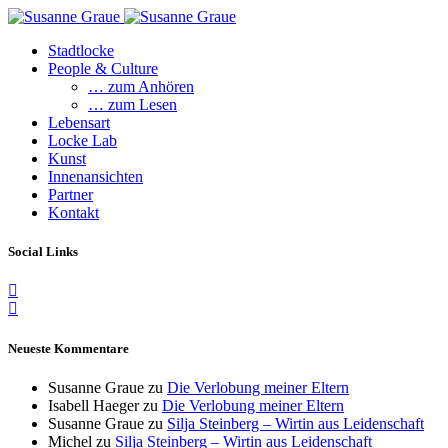
Stadtlocke
People & Culture
… zum Anhören
… zum Lesen
Lebensart
Locke Lab
Kunst
Innenansichten
Partner
Kontakt
Social Links
Neueste Kommentare
Susanne Graue
zu
Die Verlobung meiner Eltern
Isabell Haeger
zu
Die Verlobung meiner Eltern
Susanne Graue
zu
Silja Steinberg – Wirtin aus Leidenschaft
Michel
zu
Silja Steinberg – Wirtin aus Leidenschaft