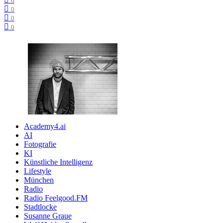
0
0
0
0
Academy4.ai
AI
Fotografie
KI
Künstliche Intelligenz
Lifestyle
München
Radio
Radio Feelgood.FM
Stadtlocke
Susanne Graue