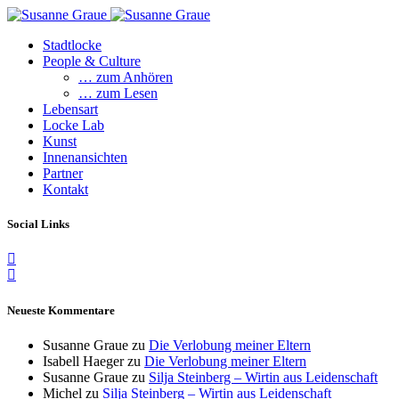
Stadtlocke
People & Culture
… zum Anhören
… zum Lesen
Lebensart
Locke Lab
Kunst
Innenansichten
Partner
Kontakt
Social Links
Neueste Kommentare
Susanne Graue
zu
Die Verlobung meiner Eltern
Isabell Haeger
zu
Die Verlobung meiner Eltern
Susanne Graue
zu
Silja Steinberg – Wirtin aus Leidenschaft
Michel
zu
Silja Steinberg – Wirtin aus Leidenschaft