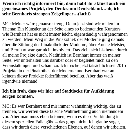
Wenn ich richtig informiert bin, dann habt ihr aktuell auch ein
gemeinsames Projekt, den Denkraum Deutschland…oh, ich
sehe Bernharts strengen Zeigefinger…(lacht)
MC: Meiner wäre genauso streng. Denn jetzt sind wir mitten im
Thema: Ein Künstler an der Seite eines so bedeutenden Kurators
wie Bernhart hat es nicht immer leicht, eigenständig wahrgenommen
zu werden. Mein Weg in die Pinakothek der Moderne ging damals
über die Stiftung der Pinakothek der Moderne, über Anette Meister,
und Bernhart war gar nicht involviert. Das zieht sich bis heute durch
all meine Projekte durch. Natürlich ist Bernhart immer an meiner
Seite, wir unterhalten uns darüber oder er begleitet mich zu den
Veranstaltungen und schaut zu. Ich mache jetzt tatsächlich seit 2015
Projekte in der Pinakothek der Moderne und Bernhart war an
keinem dieser Projekte federführend beteiligt. Aber das weiß
irgendwie niemand.
Ich bin froh, dass wir hier auf Stadtlocke für Aufklärung
sorgen konnten.
MC: Es war Bernhart und mir immer wahnsinnig wichtig, das zu
trennen, wir werfen diese falsche Wahrnehmung auch niemandem
vor. Aber man muss eben betonen, wenn es diese Verbindung in
diesem speziellen Falle gäbe – das ginge nicht. Ich glaube sogar,
dass wir durch diese verschiedenen Ebenen, auf denen wir arbeiten,