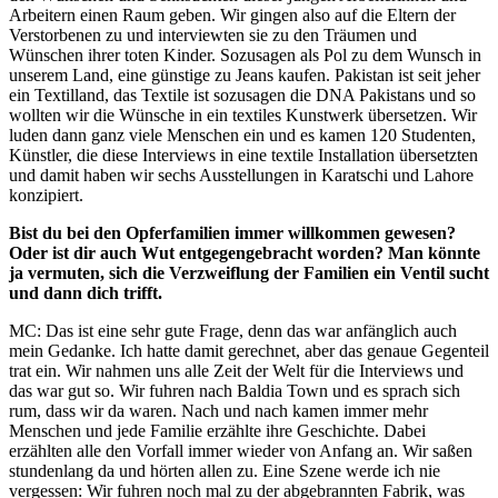
Arbeitern einen Raum geben. Wir gingen also auf die Eltern der
Verstorbenen zu und interviewten sie zu den Träumen und
Wünschen ihrer toten Kinder. Sozusagen als Pol zu dem Wunsch in
unserem Land, eine günstige zu Jeans kaufen. Pakistan ist seit jeher
ein Textilland, das Textile ist sozusagen die DNA Pakistans und so
wollten wir die Wünsche in ein textiles Kunstwerk übersetzen. Wir
luden dann ganz viele Menschen ein und es kamen 120 Studenten,
Künstler, die diese Interviews in eine textile Installation übersetzten
und damit haben wir sechs Ausstellungen in Karatschi und Lahore
konzipiert.
Bist du bei den Opferfamilien immer willkommen gewesen?
Oder ist dir auch Wut entgegengebracht worden? Man könnte
ja vermuten, sich die Verzweiflung der Familien ein Ventil sucht
und dann dich trifft.
MC: Das ist eine sehr gute Frage, denn das war anfänglich auch
mein Gedanke. Ich hatte damit gerechnet, aber das genaue Gegenteil
trat ein. Wir nahmen uns alle Zeit der Welt für die Interviews und
das war gut so. Wir fuhren nach Baldia Town und es sprach sich
rum, dass wir da waren. Nach und nach kamen immer mehr
Menschen und jede Familie erzählte ihre Geschichte. Dabei
erzählten alle den Vorfall immer wieder von Anfang an. Wir saßen
stundenlang da und hörten allen zu. Eine Szene werde ich nie
vergessen: Wir fuhren noch mal zu der abgebrannten Fabrik, was