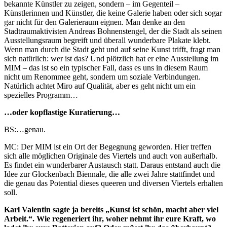
bekannte Künstler zu zeigen, sondern – im Gegenteil –
Künstlerinnen und Künstler, die keine Galerie haben oder sich sogar
gar nicht für den Galerieraum eignen. Man denke an den
Stadtraumaktivisten Andreas Bohnenstengel, der die Stadt als seinen
Ausstellungsraum begreift und überall wunderbare Plakate klebt.
Wenn man durch die Stadt geht und auf seine Kunst trifft, fragt man
sich natürlich: wer ist das? Und plötzlich hat er eine Ausstellung im
MIM – das ist so ein typischer Fall, dass es uns in diesem Raum
nicht um Renommee geht, sondern um soziale Verbindungen.
Natürlich achtet Miro auf Qualität, aber es geht nicht um ein
spezielles Programm…
…oder kopflastige Kuratierung…
BS:…genau.
MC: Der MIM ist ein Ort der Begegnung geworden. Hier treffen
sich alle möglichen Originale des Viertels und auch von außerhalb.
Es findet ein wunderbarer Austausch statt. Daraus entstand auch die
Idee zur Glockenbach Biennale, die alle zwei Jahre stattfindet und
die genau das Potential dieses queeren und diversen Viertels erhalten
soll.
Karl Valentin sagte ja bereits „Kunst ist schön, macht aber viel
Arbeit.“. Wie regeneriert ihr, woher nehmt ihr eure Kraft, wo