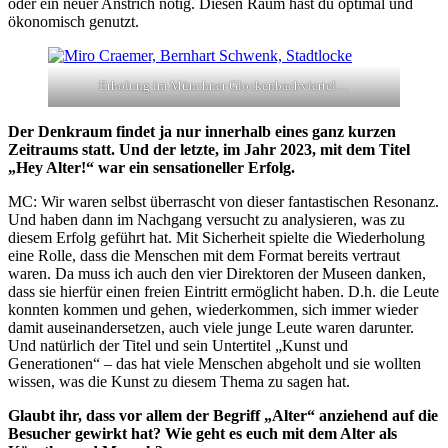
oder ein neuer Anstrich nötig. Diesen Raum hast du optimal und
ökonomisch genutzt.
Erholung im Münchner Glockenbachviertel…
Der Denkraum findet ja nur innerhalb eines ganz kurzen
Zeitraums statt. Und der letzte, im Jahr 2023, mit dem Titel
„Hey Alter!“ war ein sensationeller Erfolg.
MC: Wir waren selbst überrascht von dieser fantastischen Resonanz.
Und haben dann im Nachgang versucht zu analysieren, was zu
diesem Erfolg geführt hat. Mit Sicherheit spielte die Wiederholung
eine Rolle, dass die Menschen mit dem Format bereits vertraut
waren. Da muss ich auch den vier Direktoren der Museen danken,
dass sie hierfür einen freien Eintritt ermöglicht haben. D.h. die Leute
konnten kommen und gehen, wiederkommen, sich immer wieder
damit auseinandersetzen, auch viele junge Leute waren darunter.
Und natürlich der Titel und sein Untertitel „Kunst und
Generationen“ – das hat viele Menschen abgeholt und sie wollten
wissen, was die Kunst zu diesem Thema zu sagen hat.
Glaubt ihr, dass vor allem der Begriff „Alter“ anziehend auf die
Besucher gewirkt hat? Wie geht es euch mit dem Alter als