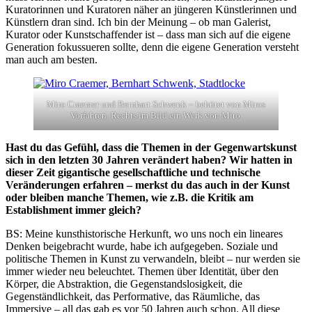
Kuratorinnen und Kuratoren näher an jüngeren Künstlerinnen und
Künstlern dran sind. Ich bin der Meinung – ob man Galerist,
Kurator oder Kunstschaffender ist – dass man sich auf die eigene
Generation fokussueren sollte, denn die eigene Generation versteht
man auch am besten.
Miro Craemer und Bernhart Schwenk – behütet von Miros
Vorfahren. Rechts im Bild ein Werk von Miro.
Hast du das Gefühl, dass die Themen in der Gegenwartskunst
sich in den letzten 30 Jahren verändert haben? Wir hatten in
dieser Zeit gigantische gesellschaftliche und technische
Veränderungen erfahren – merkst du das auch in der Kunst
oder bleiben manche Themen, wie z.B. die Kritik am
Establishment immer gleich?
BS: Meine kunsthistorische Herkunft, wo uns noch ein lineares
Denken beigebracht wurde, habe ich aufgegeben. Soziale und
politische Themen in Kunst zu verwandeln, bleibt – nur werden sie
immer wieder neu beleuchtet. Themen über Identität, über den
Körper, die Abstraktion, die Gegenstandslosigkeit, die
Gegenständlichkeit, das Performative, das Räumliche, das
Immersive – all das gab es vor 50 Jahren auch schon. All diese