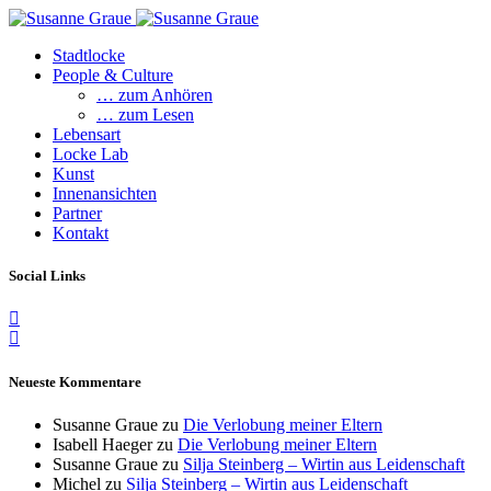
Stadtlocke
People & Culture
… zum Anhören
… zum Lesen
Lebensart
Locke Lab
Kunst
Innenansichten
Partner
Kontakt
Social Links
Neueste Kommentare
Susanne Graue
zu
Die Verlobung meiner Eltern
Isabell Haeger
zu
Die Verlobung meiner Eltern
Susanne Graue
zu
Silja Steinberg – Wirtin aus Leidenschaft
Michel
zu
Silja Steinberg – Wirtin aus Leidenschaft