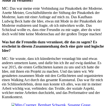
Mode zu verlassen?
MC: Das war meine erste Verbindung zur Pinakothek der Moderne.
Anette Meister, Geschäftsführerin der Stiftung der Pinakothek der
Moderne, kam mit einer Anfrage auf mich zu. Das Kaufhaus
Ludwig Beck hatte die Idee, etwas mit Mode in der Pinakothek der
Moderne realisieren und fragte, ob ich mitwirken wolle. Das
Schicksal wollte es, dass eine Freundin zu mir sagte, aber du wirst
doch wohl bitte keine Modenschau auf der großen Treppe machen!
Was hat die Freundin dazu veranlasst, dir das zu sagen? Es
erscheint in diesem Zusammenhang doch eine gute und logische
Idee?
MC: Sie wusste, dass ich künstlerischer veranlagt bin und etwas
anderes umsetzen kann, und dafür bin ich ihr auf ewig dankbar. Es
war 2015, die ersten Geflüchteten kamen zu uns und ich hatte die
Idee, mit ihnen ein Projekt zu machen. Und das taten wir. Wir
gestalteten zusammen Mode mit den Geflüchteten und organisierten
einen Walking Act durch das gesamte Kunstareal. Das war für mich
ein Schlüsselerlebnis, denn nun konnte ich alles, was mir in meiner
Arbeit wichtig war, verbinden: das Textile, der soziale Aspekt,
welcher meine Arbeiten durchzieht, und das Performative und der
Kunstkontext.