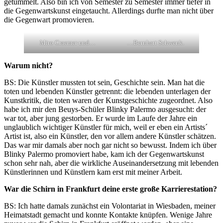
getummelt. Also bin ich von Semester zu Semester immer tiefer in
die Gegenwartskunst eingetaucht. Allerdings durfte man nicht über
die Gegenwart promovieren.
Miro Craemer und…
…Bernhart Schwenk.
Warum nicht?
BS: Die Künstler mussten tot sein, Geschichte sein. Man hat die
toten und lebenden Künstler getrennt: die lebenden unterlagen der
Kunstkritik, die toten waren der Kunstgeschichte zugeordnet. Also
habe ich mir den Beuys-Schüler Blinky Palermo ausgesucht: der
war tot, aber jung gestorben. Er wurde im Laufe der Jahre ein
unglaublich wichtiger Künstler für mich, weil er eben ein Artists´
Artist ist, also ein Künstler, den vor allem andere Künstler schätzen.
Das war mir damals aber noch gar nicht so bewusst. Indem ich über
Blinky Palermo promoviert habe, kam ich der Gegenwartskunst
schon sehr nah, aber die wirkliche Auseinandersetzung mit lebenden
Künstlerinnen und Künstlern kam erst mit meiner Arbeit.
War die Schirn in Frankfurt deine erste große Karrierestation?
BS: Ich hatte damals zunächst ein Volontariat in Wiesbaden, meiner
Heimatstadt gemacht und konnte Kontakte knüpfen. Wenige Jahre