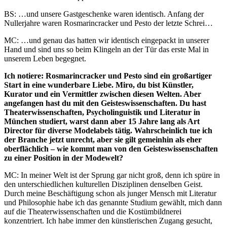
BS: …und unsere Gastgeschenke waren identisch. Anfang der
Nullerjahre waren Rosmarincracker und Pesto der letzte Schrei…
MC: …und genau das hatten wir identisch eingepackt in unserer
Hand und sind uns so beim Klingeln an der Tür das erste Mal in
unserem Leben begegnet.
Ich notiere: Rosmarincracker und Pesto sind ein großartiger
Start in eine wunderbare Liebe. Miro, du bist Künstler,
Kurator und ein Vermittler zwischen diesen Welten. Aber
angefangen hast du mit den Geisteswissenschaften. Du hast
Theaterwissenschaften, Psycholinguistik und Literatur in
München studiert, warst dann aber 15 Jahre lang als Art
Director für diverse Modelabels tätig. Wahrscheinlich tue ich
der Branche jetzt unrecht, aber sie gilt gemeinhin als eher
oberflächlich – wie kommt man von den Geisteswissenschaften
zu einer Position in der Modewelt?
MC: In meiner Welt ist der Sprung gar nicht groß, denn ich spüre in
den unterschiedlichen kulturellen Disziplinen denselben Geist.
Durch meine Beschäftigung schon als junger Mensch mit Literatur
und Philosophie habe ich das genannte Studium gewählt, mich dann
auf die Theaterwissenschaften und die Kostümbildnerei
konzentriert. Ich habe immer den künstlerischen Zugang gesucht,