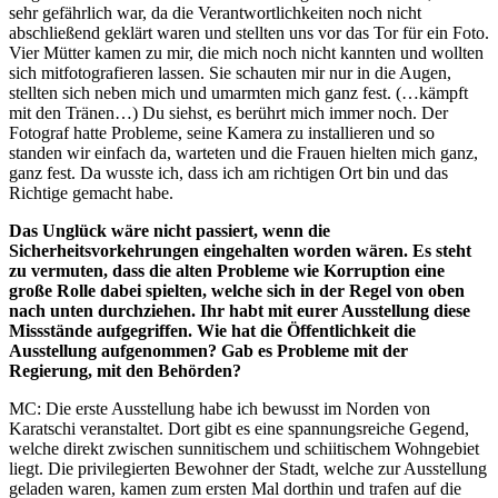
sehr gefährlich war, da die Verantwortlichkeiten noch nicht
abschließend geklärt waren und stellten uns vor das Tor für ein Foto.
Vier Mütter kamen zu mir, die mich noch nicht kannten und wollten
sich mitfotografieren lassen. Sie schauten mir nur in die Augen,
stellten sich neben mich und umarmten mich ganz fest. (…kämpft
mit den Tränen…) Du siehst, es berührt mich immer noch. Der
Fotograf hatte Probleme, seine Kamera zu installieren und so
standen wir einfach da, warteten und die Frauen hielten mich ganz,
ganz fest. Da wusste ich, dass ich am richtigen Ort bin und das
Richtige gemacht habe.
Das Unglück wäre nicht passiert, wenn die
Sicherheitsvorkehrungen eingehalten worden wären. Es steht
zu vermuten, dass die alten Probleme wie Korruption eine
große Rolle dabei spielten, welche sich in der Regel von oben
nach unten durchziehen. Ihr habt mit eurer Ausstellung diese
Missstände aufgegriffen. Wie hat die Öffentlichkeit die
Ausstellung aufgenommen? Gab es Probleme mit der
Regierung, mit den Behörden?
MC: Die erste Ausstellung habe ich bewusst im Norden von
Karatschi veranstaltet. Dort gibt es eine spannungsreiche Gegend,
welche direkt zwischen sunnitischem und schiitischem Wohngebiet
liegt. Die privilegierten Bewohner der Stadt, welche zur Ausstellung
geladen waren, kamen zum ersten Mal dorthin und trafen auf die