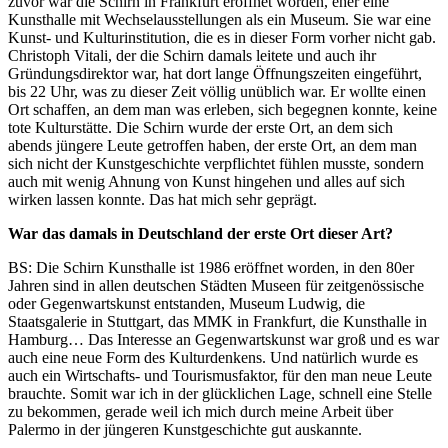
zuvor war die Schirn in Frankfurt eröffnet worden, eher eine
Kunsthalle mit Wechselausstellungen als ein Museum. Sie war eine
Kunst- und Kulturinstitution, die es in dieser Form vorher nicht gab.
Christoph Vitali, der die Schirn damals leitete und auch ihr
Gründungsdirektor war, hat dort lange Öffnungszeiten eingeführt,
bis 22 Uhr, was zu dieser Zeit völlig unüblich war. Er wollte einen
Ort schaffen, an dem man was erleben, sich begegnen konnte, keine
tote Kulturstätte. Die Schirn wurde der erste Ort, an dem sich
abends jüngere Leute getroffen haben, der erste Ort, an dem man
sich nicht der Kunstgeschichte verpflichtet fühlen musste, sondern
auch mit wenig Ahnung von Kunst hingehen und alles auf sich
wirken lassen konnte. Das hat mich sehr geprägt.
War das damals in Deutschland der erste Ort dieser Art?
BS: Die Schirn Kunsthalle ist 1986 eröffnet worden, in den 80er
Jahren sind in allen deutschen Städten Museen für zeitgenössische
oder Gegenwartskunst entstanden, Museum Ludwig, die
Staatsgalerie in Stuttgart, das MMK in Frankfurt, die Kunsthalle in
Hamburg… Das Interesse an Gegenwartskunst war groß und es war
auch eine neue Form des Kulturdenkens. Und natürlich wurde es
auch ein Wirtschafts- und Tourismusfaktor, für den man neue Leute
brauchte. Somit war ich in der glücklichen Lage, schnell eine Stelle
zu bekommen, gerade weil ich mich durch meine Arbeit über
Palermo in der jüngeren Kunstgeschichte gut auskannte.