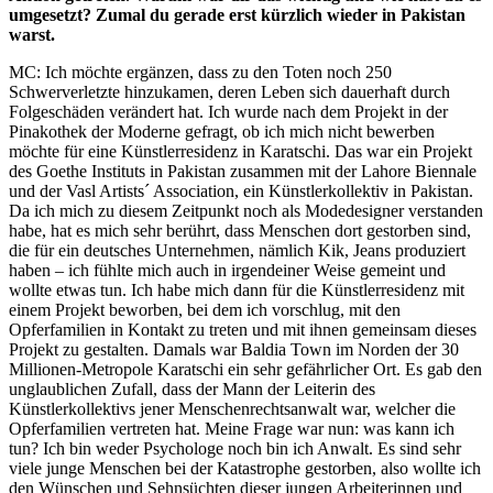
umgesetzt? Zumal du gerade erst kürzlich wieder in Pakistan
warst.
MC: Ich möchte ergänzen, dass zu den Toten noch 250
Schwerverletzte hinzukamen, deren Leben sich dauerhaft durch
Folgeschäden verändert hat. Ich wurde nach dem Projekt in der
Pinakothek der Moderne gefragt, ob ich mich nicht bewerben
möchte für eine Künstlerresidenz in Karatschi. Das war ein Projekt
des Goethe Instituts in Pakistan zusammen mit der Lahore Biennale
und der Vasl Artists´ Association, ein Künstlerkollektiv in Pakistan.
Da ich mich zu diesem Zeitpunkt noch als Modedesigner verstanden
habe, hat es mich sehr berührt, dass Menschen dort gestorben sind,
die für ein deutsches Unternehmen, nämlich Kik, Jeans produziert
haben – ich fühlte mich auch in irgendeiner Weise gemeint und
wollte etwas tun. Ich habe mich dann für die Künstlerresidenz mit
einem Projekt beworben, bei dem ich vorschlug, mit den
Opferfamilien in Kontakt zu treten und mit ihnen gemeinsam dieses
Projekt zu gestalten. Damals war Baldia Town im Norden der 30
Millionen-Metropole Karatschi ein sehr gefährlicher Ort. Es gab den
unglaublichen Zufall, dass der Mann der Leiterin des
Künstlerkollektivs jener Menschenrechtsanwalt war, welcher die
Opferfamilien vertreten hat. Meine Frage war nun: was kann ich
tun? Ich bin weder Psychologe noch bin ich Anwalt. Es sind sehr
viele junge Menschen bei der Katastrophe gestorben, also wollte ich
den Wünschen und Sehnsüchten dieser jungen Arbeiterinnen und