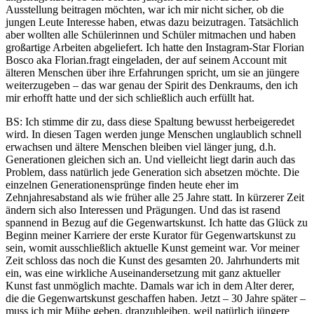
Ausstellung beitragen möchten, war ich mir nicht sicher, ob die
jungen Leute Interesse haben, etwas dazu beizutragen. Tatsächlich
aber wollten alle Schülerinnen und Schüler mitmachen und haben
großartige Arbeiten abgeliefert. Ich hatte den Instagram-Star Florian
Bosco aka Florian.fragt eingeladen, der auf seinem Account mit
älteren Menschen über ihre Erfahrungen spricht, um sie an jüngere
weiterzugeben – das war genau der Spirit des Denkraums, den ich
mir erhofft hatte und der sich schließlich auch erfüllt hat.
BS: Ich stimme dir zu, dass diese Spaltung bewusst herbeigeredet
wird. In diesen Tagen werden junge Menschen unglaublich schnell
erwachsen und ältere Menschen bleiben viel länger jung, d.h.
Generationen gleichen sich an. Und vielleicht liegt darin auch das
Problem, dass natürlich jede Generation sich absetzen möchte. Die
einzelnen Generationensprünge finden heute eher im
Zehnjahresabstand als wie früher alle 25 Jahre statt. In kürzerer Zeit
ändern sich also Interessen und Prägungen. Und das ist rasend
spannend in Bezug auf die Gegenwartskunst. Ich hatte das Glück zu
Beginn meiner Karriere der erste Kurator für Gegenwartskunst zu
sein, womit ausschließlich aktuelle Kunst gemeint war. Vor meiner
Zeit schloss das noch die Kunst des gesamten 20. Jahrhunderts mit
ein, was eine wirkliche Auseinandersetzung mit ganz aktueller
Kunst fast unmöglich machte. Damals war ich in dem Alter derer,
die die Gegenwartskunst geschaffen haben. Jetzt – 30 Jahre später –
muss ich mir Mühe geben, dranzubleiben, weil natürlich jüngere