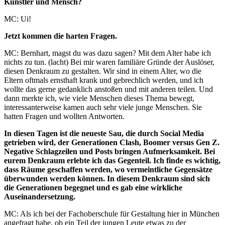
Künstler und Mensch?
MC: Ui!
Jetzt kommen die harten Fragen.
MC: Bernhart, magst du was dazu sagen? Mit dem Alter habe ich
nichts zu tun. (lacht) Bei mir waren familiäre Gründe der Auslöser,
diesen Denkraum zu gestalten. Wir sind in einem Alter, wo die
Eltern oftmals ernsthaft krank und gebrechlich werden, und ich
wollte das gerne gedanklich anstoßen und mit anderen teilen. Und
dann merkte ich, wie viele Menschen dieses Thema bewegt,
interessanterweise kamen auch sehr viele junge Menschen. Sie
hatten Fragen und wollten Antworten.
In diesen Tagen ist die neueste Sau, die durch Social Media
getrieben wird, der Generationen Clash, Boomer versus Gen Z.
Negative Schlagzeilen und Posts bringen Aufmerksamkeit. Bei
eurem Denkraum erlebte ich das Gegenteil. Ich finde es wichtig,
dass Räume geschaffen werden, wo vermeintliche Gegensätze
überwunden werden können. In diesem Denkraum sind sich
die Generationen begegnet und es gab eine wirkliche
Auseinandersetzung.
MC: Als ich bei der Fachoberschule für Gestaltung hier in München
angefragt habe, ob ein Teil der jungen Leute etwas zu der