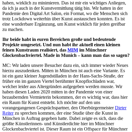
haben, wirklich zu minimieren. Das ist mir ein wichtiges Anliegen,
da ich ja auch in der Kunstvermittlung tätig bin. Wir hatten in der
Pandemie den Digital Art Salon, ein Format, wo die Menschen sich
trotz Lockdown weiterhin über Kunst austauschen konnten. Es ist
eine wunderbare Ergänzung, um Kunst wirklich für jeden greifbar
zu machen.
Ihr beide habt in euren Bereichen große und bedeutende
Projekte umgesetzt. Und nun habt ihr aktuell einen kleinen
feinen Kunstraum realisiert, das
MIM
im Münchner
Glockenbachviertel. Made in Munich – kann man das so sagen?
MC: Wir laden unsere Besucher dazu ein, sich immer wieder Neues
hierzu auszudenken. Mitten in München ist auch eine Variante. Es
ist ein ganz kleiner Jugendstilladen in der Hans-Sachs-Straße, der
früher ein im ganzen Viertel berühmter Knopflochladen war,
welcher leider aus Altergründen aufgegeben werden musste. Wir
haben diesen Laden 2020 mitten in der Pandemie von einer
bezaubernden Vermieterin bekommen, der es wichtig war, dass hier
ein Raum für Kunst entsteht. Ich möchte auf den uns
vorangegangenen Gesprächspartner, den Oberbürgermeister
Dieter
Reiter
zu sprechen kommen, der eine Studie über die Kunst in
München in Auftrag gegeben hatte. Dabei zeigte es sich, dass die
größte Künstlerinnen- und Künstlerdichte hier im Münchner
Glockenbachviertel ist. Dieser Raum ist ein Offspace für Münchner