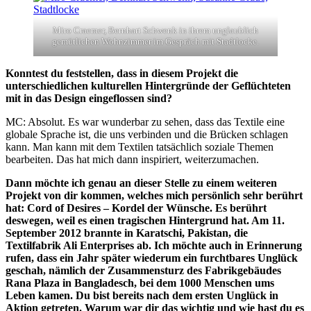
Miro Craemer, Bernhart Schwenk in ihrem unglaublich
gemütlichen Wohnzimmer im Gespräch mit Stadtlocke.
Konntest du feststellen, dass in diesem Projekt die
unterschiedlichen kulturellen Hintergründe der Geflüchteten
mit in das Design eingeflossen sind?
MC: Absolut. Es war wunderbar zu sehen, dass das Textile eine
globale Sprache ist, die uns verbinden und die Brücken schlagen
kann. Man kann mit dem Textilen tatsächlich soziale Themen
bearbeiten. Das hat mich dann inspiriert, weiterzumachen.
Dann möchte ich genau an dieser Stelle zu einem weiteren
Projekt von dir kommen, welches mich persönlich sehr berührt
hat: Cord of Desires – Kordel der Wünsche. Es berührt
deswegen, weil es einen tragischen Hintergrund hat. Am 11.
September 2012 brannte in Karatschi, Pakistan, die
Textilfabrik Ali Enterprises ab. Ich möchte auch in Erinnerung
rufen, dass ein Jahr später wiederum ein furchtbares Unglück
geschah, nämlich der Zusammensturz des Fabrikgebäudes
Rana Plaza in Bangladesch, bei dem 1000 Menschen ums
Leben kamen. Du bist bereits nach dem ersten Unglück in
Aktion getreten. Warum war dir das wichtig und wie hast du es