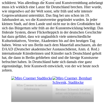
schilderst. Was allerdings die Kunst und Kunstvermittlung anbelangt
muss ich wirklich eine Lanze für Deutschland brechen. Hier wurde,
wie nirgendwo auf der Welt sonst, sehr früh und sehr intensiv
Gegenwartskunst unterstützt. Das fing bei uns schon im 19.
Jahrhundert an, wo die Kunstvereine gegründet wurden. In jeder
kleinen Stadt, auf dem Lande und nicht nur in den Großstädten hat
sich das Bürgertum sehr früh an der Kunstentwicklung beteiligt. Das
föderale System, dieser Flickerlteppich in der deutschen Geschichte
hat dazu geführt, dass wir unglaublich viele unterschiedliche
Kulturinitiativen, Vereine, Akademien bis auf den heutigen Tag
haben. Wenn wir uns Berlin nach dem Mauerfall anschauen, als der
DAAD (Deutscher akademischer Austauschdienst, Anm. d. Red.)
internationale Künstlerinnen und Künstler nach Deutschland geholt
hat, die dann in Berlin geblieben sind und die hiesige Kunstszene
befruchtet haben. In Deutschland hatte sich damals eine ganz
eigenständige, freie Kunstwelt entwickelt, von der wir heute noch
zehren.
Miro Craemer in seinem
Arbeitsraum.
Bernhart Schwenk bei einer
seiner wichtigsten Arbeiten,
dem Schreiben…