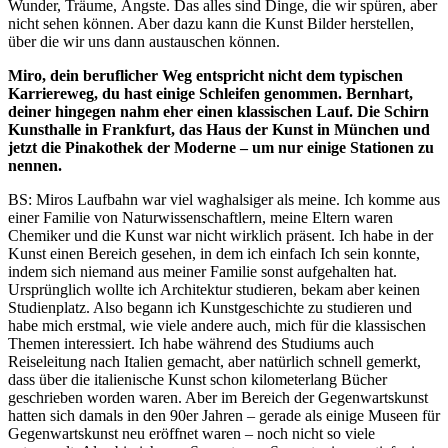
Wunder, Träume, Ängste. Das alles sind Dinge, die wir spüren, aber
nicht sehen können. Aber dazu kann die Kunst Bilder herstellen,
über die wir uns dann austauschen können.
Miro, dein beruflicher Weg entspricht nicht dem typischen
Karriereweg, du hast einige Schleifen genommen. Bernhart,
deiner hingegen nahm eher einen klassischen Lauf. Die Schirn
Kunsthalle in Frankfurt, das Haus der Kunst in München und
jetzt die Pinakothek der Moderne – um nur einige Stationen zu
nennen.
BS: Miros Laufbahn war viel waghalsiger als meine. Ich komme aus
einer Familie von Naturwissenschaftlern, meine Eltern waren
Chemiker und die Kunst war nicht wirklich präsent. Ich habe in der
Kunst einen Bereich gesehen, in dem ich einfach Ich sein konnte,
indem sich niemand aus meiner Familie sonst aufgehalten hat.
Ursprünglich wollte ich Architektur studieren, bekam aber keinen
Studienplatz. Also begann ich Kunstgeschichte zu studieren und
habe mich erstmal, wie viele andere auch, mich für die klassischen
Themen interessiert. Ich habe während des Studiums auch
Reiseleitung nach Italien gemacht, aber natürlich schnell gemerkt,
dass über die italienische Kunst schon kilometerlang Bücher
geschrieben worden waren. Aber im Bereich der Gegenwartskunst
hatten sich damals in den 90er Jahren – gerade als einige Museen für
Gegenwartskunst neu eröffnet waren – noch nicht so viele