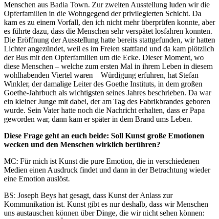
Menschen aus Badia Town. Zur zweiten Ausstellung luden wir die
Opferfamilien in die Wohngegend der privilegierten Schicht. Da
kam es zu einem Vorfall, den ich nicht mehr überprüfen konnte, aber
es führte dazu, dass die Menschen sehr verspätet losfahren konnten.
Die Eröffnung der Ausstellung hatte bereits stattgefunden, wir hatten
Lichter angezündet, weil es im Freien stattfand und da kam plötzlich
der Bus mit den Opferfamilien um die Ecke. Dieser Moment, wo
diese Menschen – welche zum ersten Mal in ihrem Leben in diesem
wohlhabenden Viertel waren – Würdigung erfuhren, hat Stefan
Winkler, der damalige Leiter des Goethe Instituts, in dem großen
Goethe-Jahrbuch als wichtigsten seines Jahres beschrieben. Da war
ein kleiner Junge mit dabei, der am Tag des Fabrikbrandes geboren
wurde. Sein Vater hatte noch die Nachricht erhalten, dass er Papa
geworden war, dann kam er später in dem Brand ums Leben.
Diese Frage geht an euch beide: Soll Kunst große Emotionen
wecken und den Menschen wirklich berühren?
MC: Für mich ist Kunst die pure Emotion, die in verschiedenen
Medien einen Ausdruck findet und dann in der Betrachtung wieder
eine Emotion auslöst.
BS: Joseph Beys hat gesagt, dass Kunst der Anlass zur
Kommunikation ist. Kunst gibt es nur deshalb, dass wir Menschen
uns austauschen können über Dinge, die wir nicht sehen können: