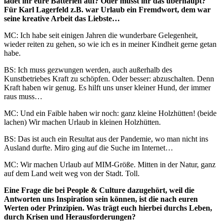
ladet ihr eure Batterien auf? Oder müsst ihr das überhaupt?
Für Karl Lagerfeld z.B. war Urlaub ein Fremdwort, dem war
seine kreative Arbeit das Liebste…
MC: Ich habe seit einigen Jahren die wunderbare Gelegenheit,
wieder reiten zu gehen, so wie ich es in meiner Kindheit gerne getan
habe.
BS: Ich muss gezwungen werden, auch außerhalb des
Kunstbetriebes Kraft zu schöpfen. Oder besser: abzuschalten. Denn
Kraft haben wir genug. Es hilft uns unser kleiner Hund, der immer
raus muss…
MC: Und ein Faible haben wir noch: ganz kleine Holzhütten! (beide
lachen) Wir machen Urlaub in kleinen Holzhütten.
BS: Das ist auch ein Resultat aus der Pandemie, wo man nicht ins
Ausland durfte. Miro ging auf die Suche im Internet…
MC: Wir machen Urlaub auf MIM-Größe. Mitten in der Natur, ganz
auf dem Land weit weg von der Stadt. Toll.
Eine Frage die bei People & Culture dazugehört, weil die
Antworten uns Inspiration sein können, ist die nach euren
Werten oder Prinzipien. Was trägt euch hierbei durchs Leben,
durch Krisen und Herausforderungen?