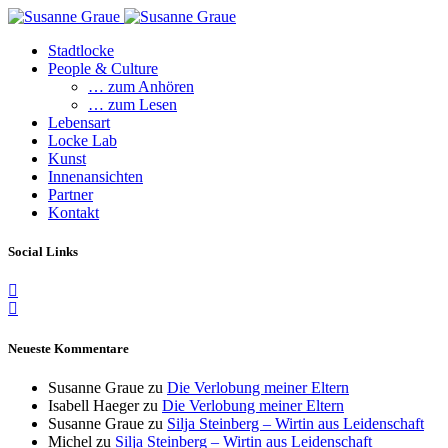
Stadtlocke
People & Culture
… zum Anhören
… zum Lesen
Lebensart
Locke Lab
Kunst
Innenansichten
Partner
Kontakt
Social Links
Neueste Kommentare
Susanne Graue
zu
Die Verlobung meiner Eltern
Isabell Haeger
zu
Die Verlobung meiner Eltern
Susanne Graue
zu
Silja Steinberg – Wirtin aus Leidenschaft
Michel
zu
Silja Steinberg – Wirtin aus Leidenschaft