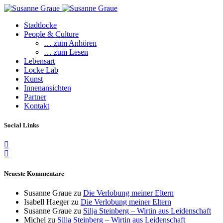
Stadtlocke
People & Culture
… zum Anhören
… zum Lesen
Lebensart
Locke Lab
Kunst
Innenansichten
Partner
Kontakt
Social Links
Neueste Kommentare
Susanne Graue
zu
Die Verlobung meiner Eltern
Isabell Haeger
zu
Die Verlobung meiner Eltern
Susanne Graue
zu
Silja Steinberg – Wirtin aus Leidenschaft
Michel
zu
Silja Steinberg – Wirtin aus Leidenschaft