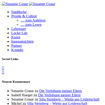
Stadtlocke
People & Culture
… zum Anhören
… zum Lesen
Lebensart
Locke Lab
Kunst
Innenansichten
Partner
Kontakt
Social Links
Neueste Kommentare
Susanne Graue
zu
Die Verlobung meiner Eltern
Isabell Haeger
zu
Die Verlobung meiner Eltern
Susanne Graue
zu
Silja Steinberg – Wirtin aus Leidenschaft
Michel
zu
Silja Steinberg – Wirtin aus Leidenschaft