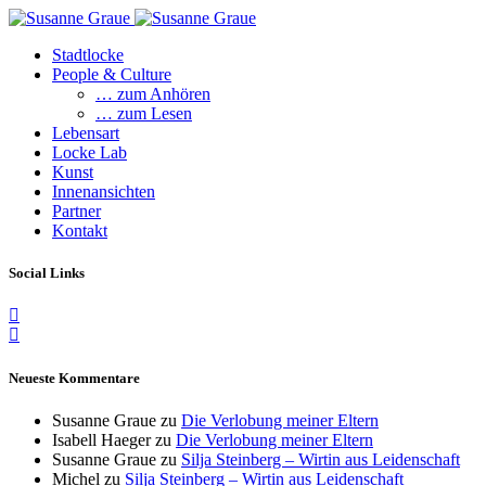
Stadtlocke
People & Culture
… zum Anhören
… zum Lesen
Lebensart
Locke Lab
Kunst
Innenansichten
Partner
Kontakt
Social Links
Neueste Kommentare
Susanne Graue
zu
Die Verlobung meiner Eltern
Isabell Haeger
zu
Die Verlobung meiner Eltern
Susanne Graue
zu
Silja Steinberg – Wirtin aus Leidenschaft
Michel
zu
Silja Steinberg – Wirtin aus Leidenschaft