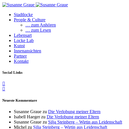
Stadtlocke
People & Culture
… zum Anhören
… zum Lesen
Lebensart
Locke Lab
Kunst
Innenansichten
Partner
Kontakt
Social Links
Neueste Kommentare
Susanne Graue
zu
Die Verlobung meiner Eltern
Isabell Haeger
zu
Die Verlobung meiner Eltern
Susanne Graue
zu
Silja Steinberg – Wirtin aus Leidenschaft
Michel
zu
Silja Steinberg – Wirtin aus Leidenschaft