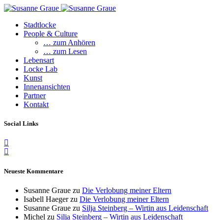
Stadtlocke
People & Culture
… zum Anhören
… zum Lesen
Lebensart
Locke Lab
Kunst
Innenansichten
Partner
Kontakt
Social Links
Neueste Kommentare
Susanne Graue
zu
Die Verlobung meiner Eltern
Isabell Haeger
zu
Die Verlobung meiner Eltern
Susanne Graue
zu
Silja Steinberg – Wirtin aus Leidenschaft
Michel
zu
Silja Steinberg – Wirtin aus Leidenschaft