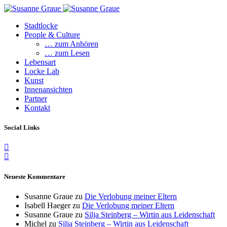
Stadtlocke
People & Culture
… zum Anhören
… zum Lesen
Lebensart
Locke Lab
Kunst
Innenansichten
Partner
Kontakt
Social Links
Neueste Kommentare
Susanne Graue
zu
Die Verlobung meiner Eltern
Isabell Haeger
zu
Die Verlobung meiner Eltern
Susanne Graue
zu
Silja Steinberg – Wirtin aus Leidenschaft
Michel
zu
Silja Steinberg – Wirtin aus Leidenschaft