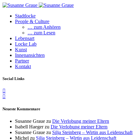
Stadtlocke
People & Culture
… zum Anhören
… zum Lesen
Lebensart
Locke Lab
Kunst
Innenansichten
Partner
Kontakt
Social Links
Neueste Kommentare
Susanne Graue
zu
Die Verlobung meiner Eltern
Isabell Haeger
zu
Die Verlobung meiner Eltern
Susanne Graue
zu
Silja Steinberg – Wirtin aus Leidenschaft
Michel
zu
Silja Steinberg – Wirtin aus Leidenschaft