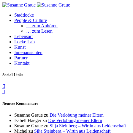
Stadtlocke
People & Culture
… zum Anhören
… zum Lesen
Lebensart
Locke Lab
Kunst
Innenansichten
Partner
Kontakt
Social Links
Neueste Kommentare
Susanne Graue
zu
Die Verlobung meiner Eltern
Isabell Haeger
zu
Die Verlobung meiner Eltern
Susanne Graue
zu
Silja Steinberg – Wirtin aus Leidenschaft
Michel
zu
Silja Steinberg – Wirtin aus Leidenschaft