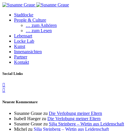
Stadtlocke
People & Culture
… zum Anhören
… zum Lesen
Lebensart
Locke Lab
Kunst
Innenansichten
Partner
Kontakt
Social Links
Neueste Kommentare
Susanne Graue
zu
Die Verlobung meiner Eltern
Isabell Haeger
zu
Die Verlobung meiner Eltern
Susanne Graue
zu
Silja Steinberg – Wirtin aus Leidenschaft
Michel
zu
Silja Steinberg – Wirtin aus Leidenschaft