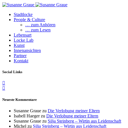
Stadtlocke
People & Culture
… zum Anhören
… zum Lesen
Lebensart
Locke Lab
Kunst
Innenansichten
Partner
Kontakt
Social Links
Neueste Kommentare
Susanne Graue
zu
Die Verlobung meiner Eltern
Isabell Haeger
zu
Die Verlobung meiner Eltern
Susanne Graue
zu
Silja Steinberg – Wirtin aus Leidenschaft
Michel
zu
Silja Steinberg – Wirtin aus Leidenschaft