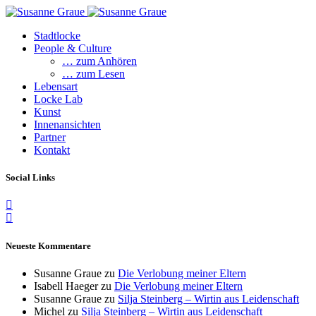
Stadtlocke
People & Culture
… zum Anhören
… zum Lesen
Lebensart
Locke Lab
Kunst
Innenansichten
Partner
Kontakt
Social Links
Neueste Kommentare
Susanne Graue
zu
Die Verlobung meiner Eltern
Isabell Haeger
zu
Die Verlobung meiner Eltern
Susanne Graue
zu
Silja Steinberg – Wirtin aus Leidenschaft
Michel
zu
Silja Steinberg – Wirtin aus Leidenschaft