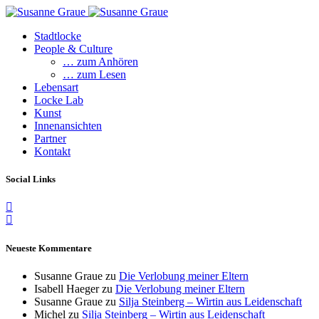
Stadtlocke
People & Culture
… zum Anhören
… zum Lesen
Lebensart
Locke Lab
Kunst
Innenansichten
Partner
Kontakt
Social Links
Neueste Kommentare
Susanne Graue
zu
Die Verlobung meiner Eltern
Isabell Haeger
zu
Die Verlobung meiner Eltern
Susanne Graue
zu
Silja Steinberg – Wirtin aus Leidenschaft
Michel
zu
Silja Steinberg – Wirtin aus Leidenschaft