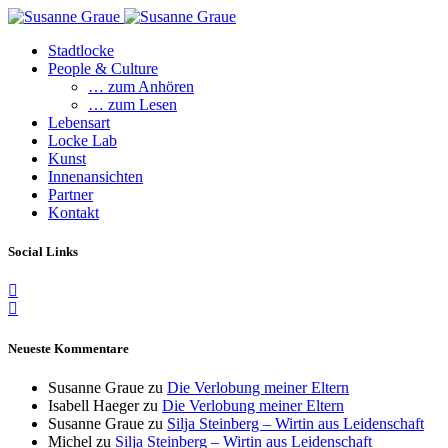
Stadtlocke
People & Culture
… zum Anhören
… zum Lesen
Lebensart
Locke Lab
Kunst
Innenansichten
Partner
Kontakt
Social Links
Neueste Kommentare
Susanne Graue
zu
Die Verlobung meiner Eltern
Isabell Haeger
zu
Die Verlobung meiner Eltern
Susanne Graue
zu
Silja Steinberg – Wirtin aus Leidenschaft
Michel
zu
Silja Steinberg – Wirtin aus Leidenschaft