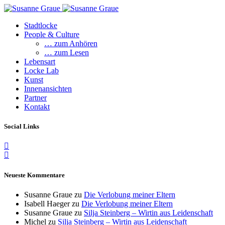
Stadtlocke
People & Culture
… zum Anhören
… zum Lesen
Lebensart
Locke Lab
Kunst
Innenansichten
Partner
Kontakt
Social Links
Neueste Kommentare
Susanne Graue
zu
Die Verlobung meiner Eltern
Isabell Haeger
zu
Die Verlobung meiner Eltern
Susanne Graue
zu
Silja Steinberg – Wirtin aus Leidenschaft
Michel
zu
Silja Steinberg – Wirtin aus Leidenschaft