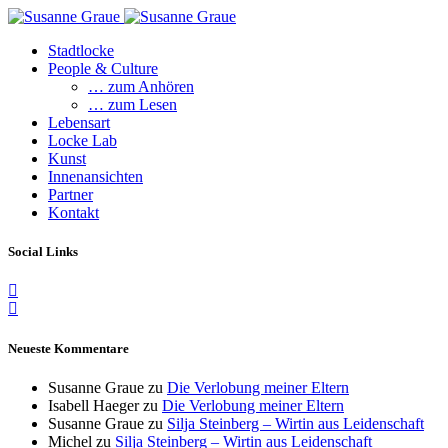
Stadtlocke
People & Culture
… zum Anhören
… zum Lesen
Lebensart
Locke Lab
Kunst
Innenansichten
Partner
Kontakt
Social Links
Neueste Kommentare
Susanne Graue
zu
Die Verlobung meiner Eltern
Isabell Haeger
zu
Die Verlobung meiner Eltern
Susanne Graue
zu
Silja Steinberg – Wirtin aus Leidenschaft
Michel
zu
Silja Steinberg – Wirtin aus Leidenschaft