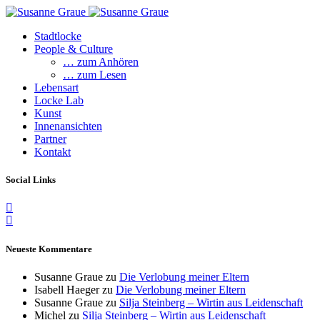
Stadtlocke
People & Culture
… zum Anhören
… zum Lesen
Lebensart
Locke Lab
Kunst
Innenansichten
Partner
Kontakt
Social Links
Neueste Kommentare
Susanne Graue
zu
Die Verlobung meiner Eltern
Isabell Haeger
zu
Die Verlobung meiner Eltern
Susanne Graue
zu
Silja Steinberg – Wirtin aus Leidenschaft
Michel
zu
Silja Steinberg – Wirtin aus Leidenschaft