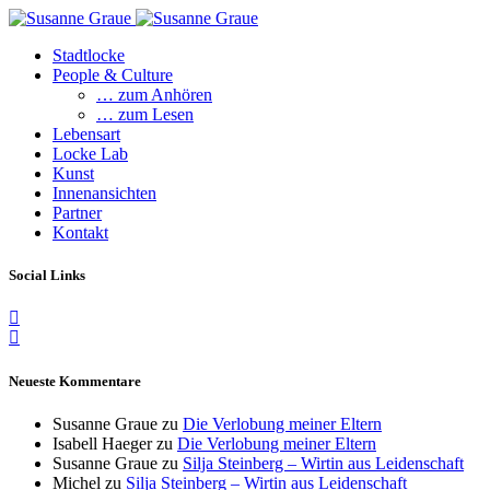
Stadtlocke
People & Culture
… zum Anhören
… zum Lesen
Lebensart
Locke Lab
Kunst
Innenansichten
Partner
Kontakt
Social Links
Neueste Kommentare
Susanne Graue
zu
Die Verlobung meiner Eltern
Isabell Haeger
zu
Die Verlobung meiner Eltern
Susanne Graue
zu
Silja Steinberg – Wirtin aus Leidenschaft
Michel
zu
Silja Steinberg – Wirtin aus Leidenschaft