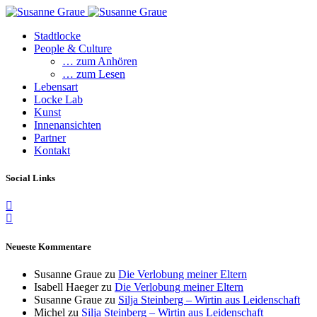
Stadtlocke
People & Culture
… zum Anhören
… zum Lesen
Lebensart
Locke Lab
Kunst
Innenansichten
Partner
Kontakt
Social Links
Neueste Kommentare
Susanne Graue
zu
Die Verlobung meiner Eltern
Isabell Haeger
zu
Die Verlobung meiner Eltern
Susanne Graue
zu
Silja Steinberg – Wirtin aus Leidenschaft
Michel
zu
Silja Steinberg – Wirtin aus Leidenschaft