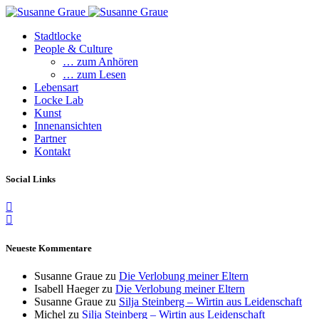
Stadtlocke
People & Culture
… zum Anhören
… zum Lesen
Lebensart
Locke Lab
Kunst
Innenansichten
Partner
Kontakt
Social Links
Neueste Kommentare
Susanne Graue
zu
Die Verlobung meiner Eltern
Isabell Haeger
zu
Die Verlobung meiner Eltern
Susanne Graue
zu
Silja Steinberg – Wirtin aus Leidenschaft
Michel
zu
Silja Steinberg – Wirtin aus Leidenschaft