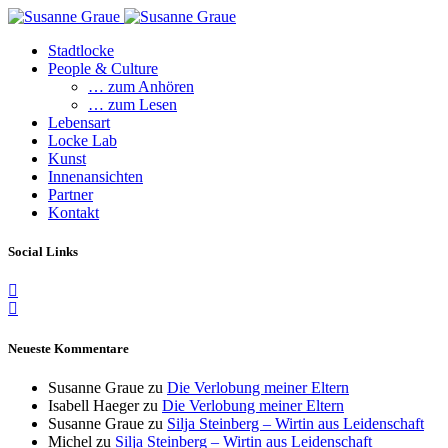
Stadtlocke
People & Culture
… zum Anhören
… zum Lesen
Lebensart
Locke Lab
Kunst
Innenansichten
Partner
Kontakt
Social Links
Neueste Kommentare
Susanne Graue
zu
Die Verlobung meiner Eltern
Isabell Haeger
zu
Die Verlobung meiner Eltern
Susanne Graue
zu
Silja Steinberg – Wirtin aus Leidenschaft
Michel
zu
Silja Steinberg – Wirtin aus Leidenschaft