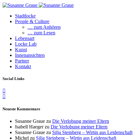
Stadtlocke
People & Culture
… zum Anhören
… zum Lesen
Lebensart
Locke Lab
Kunst
Innenansichten
Partner
Kontakt
Social Links
Neueste Kommentare
Susanne Graue
zu
Die Verlobung meiner Eltern
Isabell Haeger
zu
Die Verlobung meiner Eltern
Susanne Graue
zu
Silja Steinberg – Wirtin aus Leidenschaft
Michel
zu
Silja Steinberg – Wirtin aus Leidenschaft