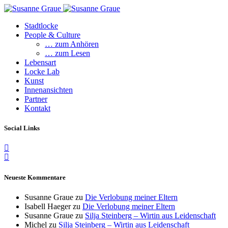
Stadtlocke
People & Culture
… zum Anhören
… zum Lesen
Lebensart
Locke Lab
Kunst
Innenansichten
Partner
Kontakt
Social Links
Neueste Kommentare
Susanne Graue
zu
Die Verlobung meiner Eltern
Isabell Haeger
zu
Die Verlobung meiner Eltern
Susanne Graue
zu
Silja Steinberg – Wirtin aus Leidenschaft
Michel
zu
Silja Steinberg – Wirtin aus Leidenschaft