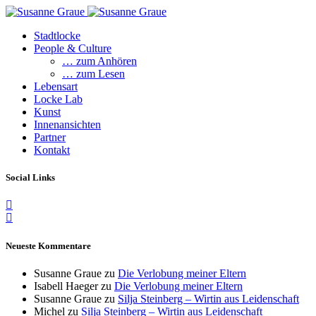
Stadtlocke
People & Culture
… zum Anhören
… zum Lesen
Lebensart
Locke Lab
Kunst
Innenansichten
Partner
Kontakt
Social Links
Neueste Kommentare
Susanne Graue
zu
Die Verlobung meiner Eltern
Isabell Haeger
zu
Die Verlobung meiner Eltern
Susanne Graue
zu
Silja Steinberg – Wirtin aus Leidenschaft
Michel
zu
Silja Steinberg – Wirtin aus Leidenschaft