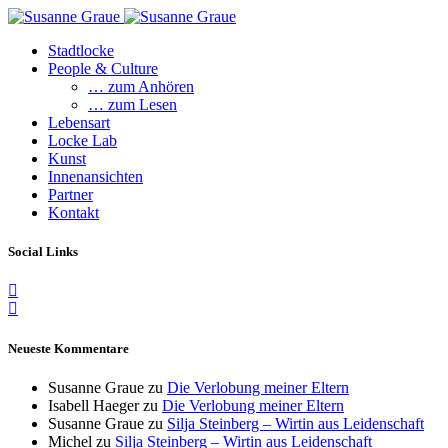
Stadtlocke
People & Culture
… zum Anhören
… zum Lesen
Lebensart
Locke Lab
Kunst
Innenansichten
Partner
Kontakt
Social Links
Neueste Kommentare
Susanne Graue
zu
Die Verlobung meiner Eltern
Isabell Haeger
zu
Die Verlobung meiner Eltern
Susanne Graue
zu
Silja Steinberg – Wirtin aus Leidenschaft
Michel
zu
Silja Steinberg – Wirtin aus Leidenschaft