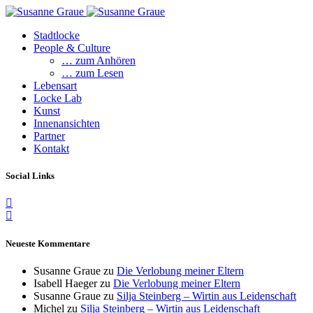
Stadtlocke
People & Culture
… zum Anhören
… zum Lesen
Lebensart
Locke Lab
Kunst
Innenansichten
Partner
Kontakt
Social Links
Neueste Kommentare
Susanne Graue
zu
Die Verlobung meiner Eltern
Isabell Haeger
zu
Die Verlobung meiner Eltern
Susanne Graue
zu
Silja Steinberg – Wirtin aus Leidenschaft
Michel
zu
Silja Steinberg – Wirtin aus Leidenschaft