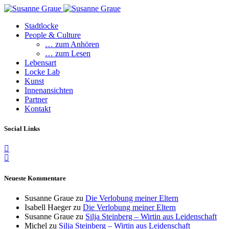
Stadtlocke
People & Culture
… zum Anhören
… zum Lesen
Lebensart
Locke Lab
Kunst
Innenansichten
Partner
Kontakt
Social Links
Neueste Kommentare
Susanne Graue
zu
Die Verlobung meiner Eltern
Isabell Haeger
zu
Die Verlobung meiner Eltern
Susanne Graue
zu
Silja Steinberg – Wirtin aus Leidenschaft
Michel
zu
Silja Steinberg – Wirtin aus Leidenschaft