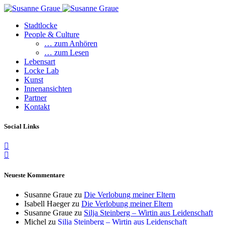
Stadtlocke
People & Culture
… zum Anhören
… zum Lesen
Lebensart
Locke Lab
Kunst
Innenansichten
Partner
Kontakt
Social Links
Neueste Kommentare
Susanne Graue
zu
Die Verlobung meiner Eltern
Isabell Haeger
zu
Die Verlobung meiner Eltern
Susanne Graue
zu
Silja Steinberg – Wirtin aus Leidenschaft
Michel
zu
Silja Steinberg – Wirtin aus Leidenschaft