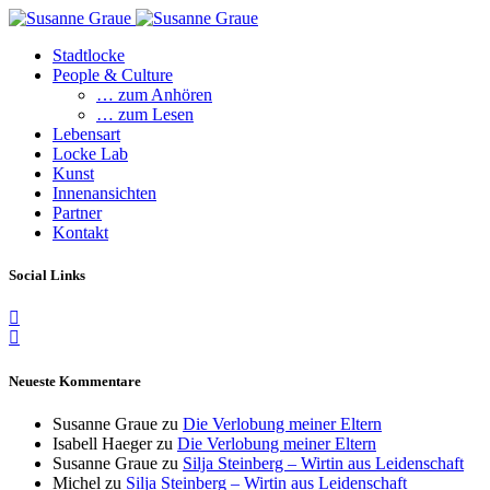
Stadtlocke
People & Culture
… zum Anhören
… zum Lesen
Lebensart
Locke Lab
Kunst
Innenansichten
Partner
Kontakt
Social Links
Neueste Kommentare
Susanne Graue
zu
Die Verlobung meiner Eltern
Isabell Haeger
zu
Die Verlobung meiner Eltern
Susanne Graue
zu
Silja Steinberg – Wirtin aus Leidenschaft
Michel
zu
Silja Steinberg – Wirtin aus Leidenschaft