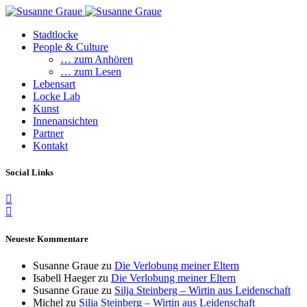
Stadtlocke
People & Culture
… zum Anhören
… zum Lesen
Lebensart
Locke Lab
Kunst
Innenansichten
Partner
Kontakt
Social Links
Neueste Kommentare
Susanne Graue
zu
Die Verlobung meiner Eltern
Isabell Haeger
zu
Die Verlobung meiner Eltern
Susanne Graue
zu
Silja Steinberg – Wirtin aus Leidenschaft
Michel
zu
Silja Steinberg – Wirtin aus Leidenschaft