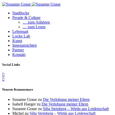
Stadtlocke
People & Culture
… zum Anhören
… zum Lesen
Lebensart
Locke Lab
Kunst
Innenansichten
Partner
Kontakt
Social Links
Neueste Kommentare
Susanne Graue
zu
Die Verlobung meiner Eltern
Isabell Haeger
zu
Die Verlobung meiner Eltern
Susanne Graue
zu
Silja Steinberg – Wirtin aus Leidenschaft
Michel
zu
Silja Steinberg – Wirtin aus Leidenschaft